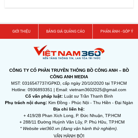
GIỚI THIỆU
BẢNG GIÁ QUẢNG CÁO
PHẢN ÁNH - GÓP Ý
CÔNG TY CỔ PHẦN TRUYỀN THÔNG BỒ CÔNG ANH – BỒ
CÔNG ANH MEDIA
MST: 0316547737/GPKD, cấp ngày 20/10/2020 tại TP.HCM
Hotline: 0936893351 | Email: vietnam3602025@gmail.com
Cố vấn pháp luật:
Luật sư Trần Thanh Bình
Phụ trách nội dung:
Kim Đồng - Phúc Nội - Thu Hiền - Đại Ngàn
Địa chỉ liên hệ:
+ 419/2B Phan Xích Long, P. Đức Nhuận, TP.HCM
+ 288/11 Đường Huỳnh Văn Lũy, P. Phú Hữu, TP.HCM
* Website viet360.vn (đang vận hành thử nghiệm).
VẬN HÀNH BỞI