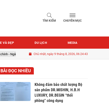
TÌM KIẾM
CHUYÊN MỤC
E VÀ ĐẸP
DU LỊCH
MEDIA
chính - Ngân hàng Việt Nam
Chủ nhật, ngày 9 tháng 8, 2026, 06:24:43
Quốc khánh 2-9
BÀI ĐỌC NHIỀU
Không đảm bảo chất lượng Bộ
sản phẩm DR.MISHIN, H.B.H
LUXURY, DR.BEGIN “thổi
phồng” công dụng