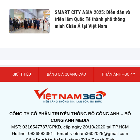
SMART CITY ASIA 2025: Diễn đàn và
triển lãm Quốc Tế thành phố thông
minh Châu Á tại Việt Nam
GIỚI THIỆU
BẢNG GIÁ QUẢNG CÁO
PHẢN ÁNH - GÓP Ý
CÔNG TY CỔ PHẦN TRUYỀN THÔNG BỒ CÔNG ANH – BỒ
CÔNG ANH MEDIA
MST: 0316547737/GPKD, cấp ngày 20/10/2020 tại TP.HCM
Hotline: 0936893351 | Email: vietnam3602025@gmail.com