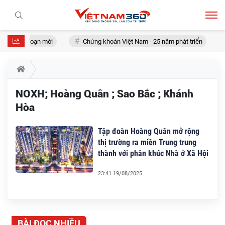
rong giai đoạn mới
Chứng khoán Việt Nam - 25 năm phát triển
NOXH; Hoàng Quân ; Sao Bắc ; Khánh
Hòa
Tập đoàn Hoàng Quân mở rộng
thị trường ra miền Trung trung
thành với phân khúc Nhà ở Xã Hội
23:41 19/08/2025
BÀI ĐỌC NHIỀU