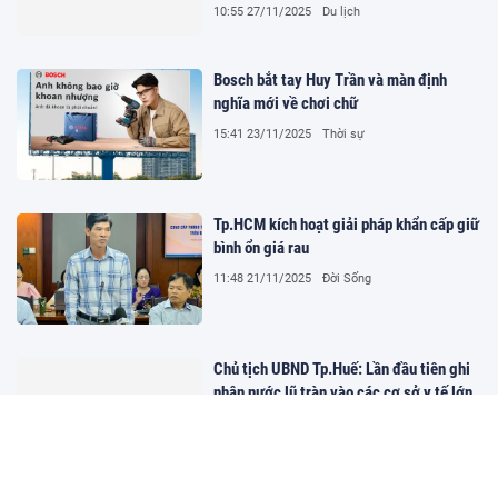
10:55 27/11/2025
Du lịch
Bosch bắt tay Huy Trần và màn định
nghĩa mới về chơi chữ
15:41 23/11/2025
Thời sự
Tp.HCM kích hoạt giải pháp khẩn cấp giữ
bình ổn giá rau
11:48 21/11/2025
Đời Sống
Chủ tịch UBND Tp.Huế: Lần đầu tiên ghi
nhận nước lũ tràn vào các cơ sở y tế lớn
12:32 28/10/2025
Tin tức