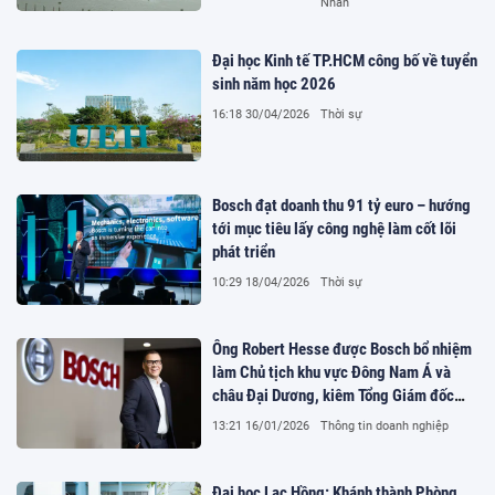
Nhân
Đại học Kinh tế TP.HCM công bố về tuyển
sinh năm học 2026
16:18 30/04/2026
Thời sự
Bosch đạt doanh thu 91 tỷ euro – hướng
tới mục tiêu lấy công nghệ làm cốt lõi
phát triển
10:29 18/04/2026
Thời sự
Ông Robert Hesse được Bosch bổ nhiệm
làm Chủ tịch khu vực Đông Nam Á và
châu Đại Dương, kiêm Tổng Giám đốc
Bosch Singapore
13:21 16/01/2026
Thông tin doanh nghiệp
Đại học Lạc Hồng: Khánh thành Phòng