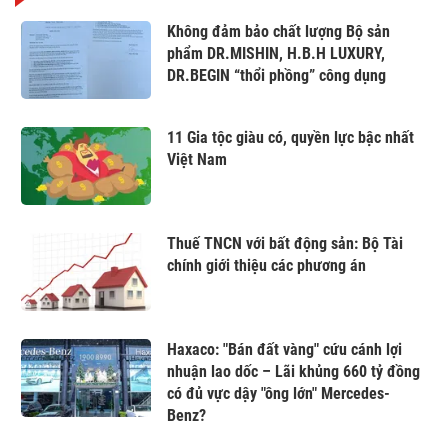
Không đảm bảo chất lượng Bộ sản
phẩm DR.MISHIN, H.B.H LUXURY,
DR.BEGIN “thổi phồng” công dụng
11 Gia tộc giàu có, quyền lực bậc nhất
Việt Nam
Thuế TNCN với bất động sản: Bộ Tài
chính giới thiệu các phương án
Haxaco: "Bán đất vàng" cứu cánh lợi
nhuận lao dốc – Lãi khủng 660 tỷ đồng
có đủ vực dậy "ông lớn" Mercedes-
Benz?