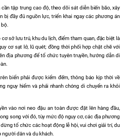
 cần tập trung cao độ, theo dõi sát diễn biến bão, xây
ẩn bị đầy đủ nguồn lực, triển khai ngay các phương án
 bộ.
 cơ sở lưu trú, khu du lịch, điểm tham quan, đặc biệt là
uy cơ sạt lở, lũ quét; đồng thời phối hợp chặt chẽ với
ền địa phương để tổ chức tuyên truyền, hướng dẫn di
oàn.
trên biển phải được kiểm đếm, thông báo kịp thời về
ùng nguy hiểm và phải nhanh chóng di chuyển ra khỏi
yền vào nơi neo đậu an toàn được đặt lên hàng đầu,
ong song với đó, tùy mức độ nguy cơ, các địa phương
ng tổ chức các hoạt động lễ hội, vui chơi giải trí, du
o người dân và du khách.