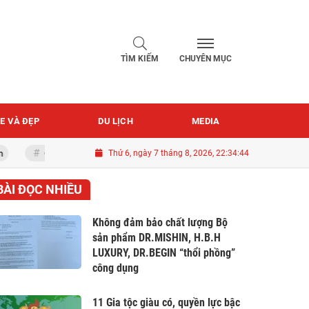
TÌM KIẾM
CHUYÊN MỤC
E VÀ ĐẸP
DU LỊCH
MEDIA
Quốc khánh 2-9
Thứ 6, ngày 7 tháng 8, 2026, 22:34:45
BÀI ĐỌC NHIỀU
Không đảm bảo chất lượng Bộ
sản phẩm DR.MISHIN, H.B.H
LUXURY, DR.BEGIN “thổi phồng”
công dụng
11 Gia tộc giàu có, quyền lực bậc