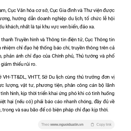
Nam, Cục Văn hóa cơ sở, Cục Gia đình và Thư viện được
ơng, hướng dẫn doanh nghiệp du lịch, tổ chức lễ hội
 khách, nhất là tại khu vực ven biển, đảo xa.
thanh Truyền hình và Thông tin điện tử, Cục Thông tin
h nhiệm chỉ đạo hệ thống báo chí, truyền thông trên cả
o, phản ánh chỉ đạo của Chính phủ, Thủ tướng và phổ
giảm thiểu rủi ro.
ở VH-TT&DL, VHTT, Sở Du lịch cùng thủ trưởng đơn vị
ực lượng, vật tư, phương tiện, phân công cán bộ lãnh
ình hình, kịp thời triển khai ứng phó khi có tình huống
thiệt hại (nếu có) phải báo cáo nhanh chóng, đầy đủ về
, trong và sau bão để có biện pháp chỉ đạo kịp thời.
Theo
www.nguoiduatin.vn
Copy link