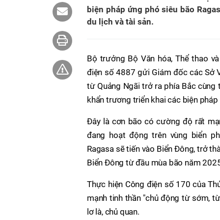
biện pháp ứng phó siêu bão Ragas
du lịch và tài sản.
Bộ trưởng Bộ Văn hóa, Thể thao v
điện số 4887 gửi Giám đốc các Sở VH
từ Quảng Ngãi trở ra phía Bắc cùng 
khẩn trương triển khai các biện phá
Đây là cơn bão có cường độ rất mạn
đang hoạt động trên vùng biển phí
Ragasa sẽ tiến vào Biển Đông, trở th
Biển Đông từ đầu mùa bão năm 2025
Thực hiện Công điện số 170 của Th
mạnh tinh thần "chủ động từ sớm, từ
lơ là, chủ quan.