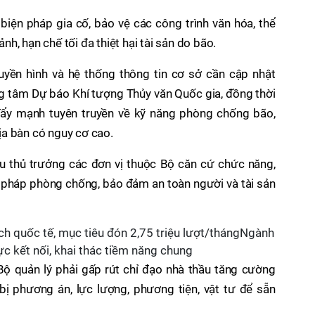
 biện pháp gia cố, bảo vệ các công trình văn hóa, thể
ảnh, hạn chế tối đa thiệt hại tài sản do bão.
ruyền hình và hệ thống thông tin cơ sở cần cập nhật
g tâm Dự báo Khí tượng Thủy văn Quốc gia, đồng thời
đẩy mạnh tuyên truyền về kỹ năng phòng chống bão,
địa bàn có nguy cơ cao.
 thủ trưởng các đơn vị thuộc Bộ căn cứ chức năng,
n pháp phòng chống, bảo đảm an toàn người và tài sản
ách quốc tế, mục tiêu đón 2,75 triệu lượt/thángNgành
ực kết nối, khai thác tiềm năng chung
Bộ quản lý phải gấp rút chỉ đạo nhà thầu tăng cường
ị phương án, lực lượng, phương tiện, vật tư để sẵn