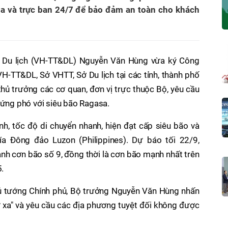
a và trực ban 24/7 để bảo đảm an toàn cho khách
à Du lịch (VH-TT&DL) Nguyễn Văn Hùng vừa ký Công
-TT&DL, Sở VHTT, Sở Du lịch tại các tỉnh, thành phố
thủ trưởng các cơ quan, đơn vị trực thuộc Bộ, yêu cầu
p ứng phó với siêu bão Ragasa.
h, tốc độ di chuyển nhanh, hiện đạt cấp siêu bão và
a Đông đảo Luzon (Philippines). Dự báo tối 22/9,
ành cơn bão số 9, đồng thời là cơn bão mạnh nhất trên
.
ủ tướng Chính phủ, Bộ trưởng Nguyễn Văn Hùng nhấn
 xa" và yêu cầu các địa phương tuyệt đối không được