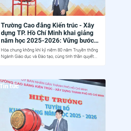
Trường Cao đẳng Kiến trúc - Xây
dựng TP. Hồ Chí Minh khai giảng
năm học 2025-2026: Vững bước
với sứ mệnh “Kỷ cương - Sáng tạo
Hòa chung không khí kỷ niệm 80 năm Truyền thống
- Đột phá - Phát triển”
Ngành Giáo dục và Đào tạo, cùng tinh thần quyết...
Tin tức