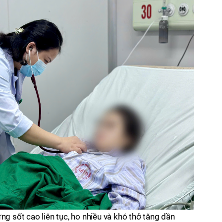
ng sốt cao liên tục, ho nhiều và khó thở tăng dần