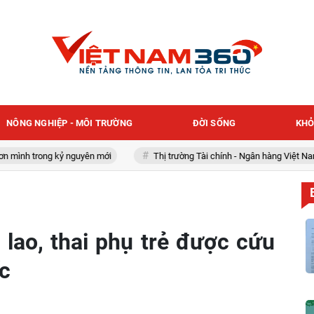
NÔNG NGHIỆP - MÔI TRƯỜNG
ĐỜI SỐNG
KHỎ
 trong kỷ nguyên mới
Thị trường Tài chính - Ngân hàng Việt Nam
ì lao, thai phụ trẻ được cứu
c