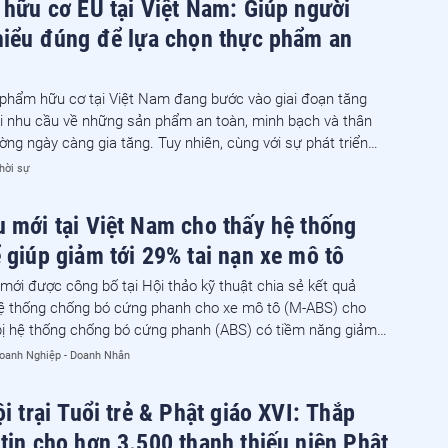
 hữu cơ EU tại Việt Nam: Giúp người
hiểu đúng để lựa chọn thực phẩm an
 phẩm hữu cơ tại Việt Nam đang bước vào giai đoạn tăng
i nhu cầu về những sản phẩm an toàn, minh bạch và thân
ường ngày càng gia tăng. Tuy nhiên, cùng với sự phát triển
à không ít băn khoăn của người tiêu dùng trước "ma trận" các
hời sự
g nhận và quảng cáo về sản phẩm hữu cơ.
 mới tại Việt Nam cho thấy hệ thống
 giúp giảm tới 29% tai nạn xe mô tô
mới được công bố tại Hội thảo kỹ thuật chia sẻ kết quả
ệ thống chống bó cứng phanh cho xe mô tô (M-ABS) cho
 bị hệ thống chống bó cứng phanh (ABS) có tiềm năng giảm
 tai nạn, số người tử vong và bị thương liên quan đến xe mô
oanh Nghiệp - Doanh Nhân
ại Việt Nam.
i trại Tuổi trẻ & Phật giáo XVI: Thắp
tin cho hơn 3.500 thanh thiếu niên Phật