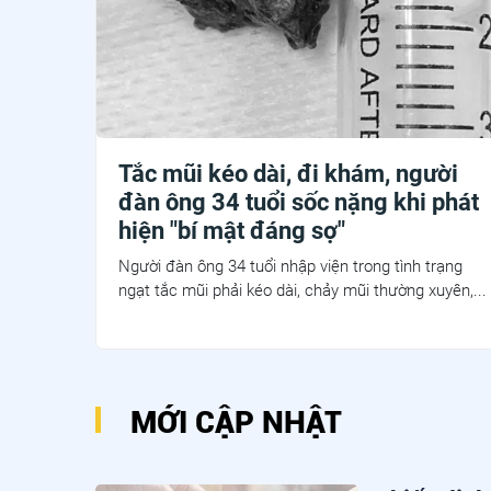
Tắc mũi kéo dài, đi khám, người
đàn ông 34 tuổi sốc nặng khi phát
hiện "bí mật đáng sợ"
Người đàn ông 34 tuổi nhập viện trong tình trạng
ngạt tắc mũi phải kéo dài, chảy mũi thường xuyên,...
MỚI CẬP NHẬT