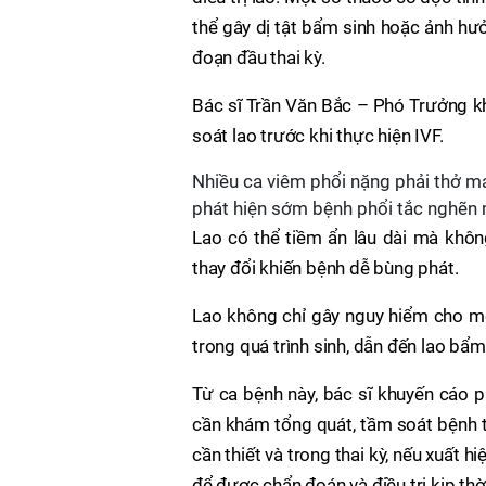
thể gây dị tật bẩm sinh hoặc ảnh hưởn
đoạn đầu thai kỳ.
Bác sĩ Trần Văn Bắc – Phó Trưởng 
soát lao trước khi thực hiện IVF.
Nhiều ca viêm phổi nặng phải thở má
phát hiện sớm bệnh phổi tắc nghẽn 
Lao có thể tiềm ẩn lâu dài mà khôn
thay đổi khiến bệnh dễ bùng phát.
Lao không chỉ gây nguy hiểm cho mẹ
trong quá trình sinh, dẫn đến lao bẩm 
Từ ca bệnh này, bác sĩ khuyến cáo p
cần khám tổng quát, tầm soát bệnh t
cần thiết và trong thai kỳ, nếu xuất h
để được chẩn đoán và điều trị kịp thờ