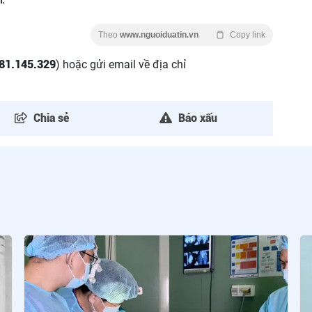
Theo
www.nguoiduatin.vn
Copy link
81.145.329
) hoặc gửi email về địa chỉ
Chia sẻ
Báo xấu