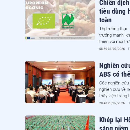
Chiến dịch
tiêu dùng 
toàn
Thị trường thực
trưởng mạnh, kh
thiện với môi tr
của thị trường l
08:30 31/07/2026
T
nhãn mác, chứn
Nghiên cứu
ABS có thể
Các nghiên cứu 
nghiên cứu về h
thấy việc trang
từ 22–29% số vụ
20:48 29/07/2026
D
tô, xe gắn máy t
Khép lại Hộ
sáng niềm 