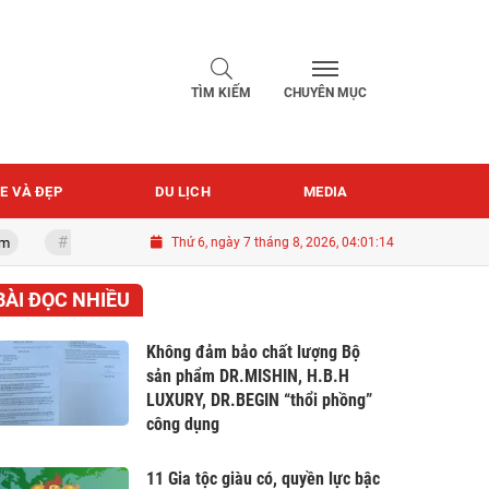
TÌM KIẾM
CHUYÊN MỤC
E VÀ ĐẸP
DU LỊCH
MEDIA
Quốc khánh 2-9
Thứ 6, ngày 7 tháng 8, 2026, 04:01:16
BÀI ĐỌC NHIỀU
Không đảm bảo chất lượng Bộ
sản phẩm DR.MISHIN, H.B.H
LUXURY, DR.BEGIN “thổi phồng”
công dụng
11 Gia tộc giàu có, quyền lực bậc