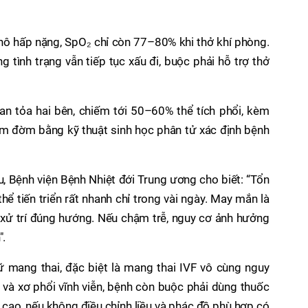
y hô hấp nặng, SpO₂ chỉ còn 77–80% khi thở khí phòng.
ng tình trạng vẫn tiếp tục xấu đi, buộc phải hỗ trợ thở
an tỏa hai bên, chiếm tới 50–60% thể tích phổi, kèm
ệm đờm bằng kỹ thuật sinh học phân tử xác định bệnh
, Bệnh viện Bệnh Nhiệt đới Trung ương cho biết: “Tổn
ể tiến triển rất nhanh chỉ trong vài ngày. May mắn là
 xử trí đúng hướng. Nếu chậm trễ, nguy cơ ảnh hưởng
".
ữ mang thai, đặc biệt là mang thai IVF vô cùng nguy
và xơ phổi vĩnh viễn, bệnh còn buộc phải dùng thuốc
h cao, nếu không điều chỉnh liều và phác đồ phù hợp có