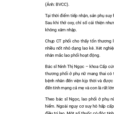
(Ảnh: BVCC).
Tại thời điểm tiếp nhận, sản phụ su
Sau khi thở oxy, chỉ số cải thiện như
không xâm nhập.
Chụp CT phổi cho thấy tổn thương l
nhiều nốt nhỏ dạng lao kê. Xét nghi
nhân mắc lao phổi hoạt động.
Bác sĩ Ninh Thị Ngọc – khoa Cấp cứu
thương phổi ở phụ nữ mang thai có th
bệnh nhân đến viện kịp thời và được
đến tính mạng cả mẹ và con là rất lớn
Theo bác sĩ Ngọc, lao phổi ở phụ n
hiểm. Ngoài nguy cơ suy hô hấp cấp 
điều trị lao. Một số thuốc có độc tín