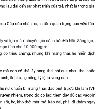
g lâu dài đến sự phát triển của trẻ, nhất là trong giai
khoa Cấp cứu nhấn mạnh tầm quan trọng của việc tầm
y và lọc máu, chuyên gia cảnh báoHà Nội: Sàng lọc,
mạn tính cho 10.000 người
g có triệu chứng, nhưng khi mang thai, hệ miễn dịch
 mà còn có thể lây sang thai nhi qua nhau thai hoặc
sinh, tình trạng nặng, tỷ lệ tử vong cao.
hụ nữ chuẩn bị mang thai, đặc biệt trước khi làm IVF,
ruyền nhiễm, trong đó có lao; tiêm đầy đủ các vắc-xin
iện sốt, ho, khó thở, mệt mỏi kéo dài, phải đi khám ngay
i.