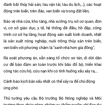
đánh bắt thủy hải sản, tàu vận tải, tàu du lịch,…), các hoạt
động trên biển, trên đảo, ven biển và trong đất liền;
Bảo vệ nhà cửa, kho tàng, nhà xưởng, trụ sở cơ quan, đơn
vị, cơ sở giáo dục, y tế, hệ thống đê điều, hồ đập, công
trình cơ sở hạ tầng, hoạt động sản xuất kinh doanh, nhất
là sản xuất nông nghiệp, nuôi trồng thủy sản trên biển,
ven biển với phương châm là "xanh nhà hơn già đồng";
Rà soát phương án, sẵn sàng tổ chức sơ tán, di dời dân
cư để bảo đảm an toàn trước khi bão đổ bộ, triển khai
công tác cứu hộ, cứu nạn khi có tình huống xấu xảy ra,...
Cảnh báo kịch bản xấu nhất có thể xảy ra để chủ động
ứng phó
Thủ tướng yêu cầu Bộ trưởng Bộ Nông nghiệp và Môi
trường theo chức năng, nhiệm vụ, thẩm quyền, chỉ đạo dự