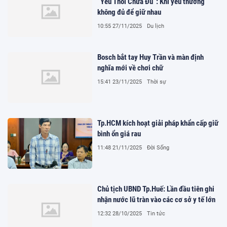
“Yêu Thôi Chưa Đủ”: Khi yêu thương
không đủ để giữ nhau
10:55 27/11/2025
Du lịch
Bosch bắt tay Huy Trần và màn định
nghĩa mới về chơi chữ
15:41 23/11/2025
Thời sự
Tp.HCM kích hoạt giải pháp khẩn cấp giữ
bình ổn giá rau
11:48 21/11/2025
Đời Sống
Chủ tịch UBND Tp.Huế: Lần đầu tiên ghi
nhận nước lũ tràn vào các cơ sở y tế lớn
12:32 28/10/2025
Tin tức