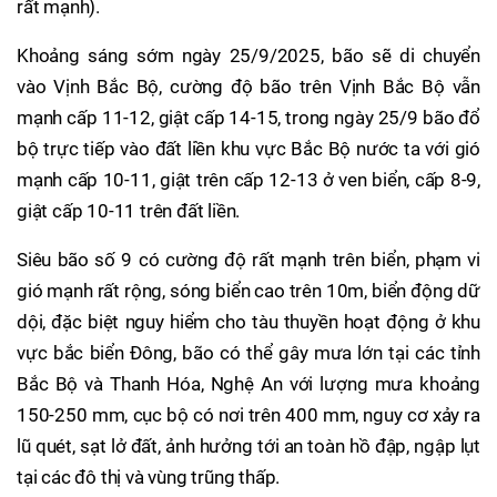
rất mạnh).
Khoảng sáng sớm ngày 25/9/2025, bão sẽ di chuyển
vào Vịnh Bắc Bộ, cường độ bão trên Vịnh Bắc Bộ vẫn
mạnh cấp 11-12, giật cấp 14-15, trong ngày 25/9 bão đổ
bộ trực tiếp vào đất liền khu vực Bắc Bộ nước ta với gió
mạnh cấp 10-11, giật trên cấp 12-13 ở ven biển, cấp 8-9,
giật cấp 10-11 trên đất liền.
Siêu bão số 9 có cường độ rất mạnh trên biển, phạm vi
gió mạnh rất rộng, sóng biển cao trên 10m, biển động dữ
dội, đặc biệt nguy hiểm cho tàu thuyền hoạt động ở khu
vực bắc biển Đông, bão có thể gây mưa lớn tại các tỉnh
Bắc Bộ và Thanh Hóa, Nghệ An với lượng mưa khoảng
150-250 mm, cục bộ có nơi trên 400 mm, nguy cơ xảy ra
lũ quét, sạt lở đất, ảnh hưởng tới an toàn hồ đập, ngập lụt
tại các đô thị và vùng trũng thấp.