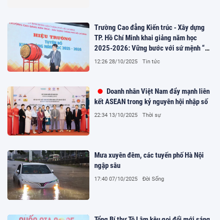
Trường Cao đẳng Kiến trúc - Xây dựng
TP. Hồ Chí Minh khai giảng năm học
2025-2026: Vững bước với sứ mệnh “Kỷ
cương - Sáng tạo - Đột phá - Phát triển”
12:26 28/10/2025
Tin tức
Doanh nhân Việt Nam đẩy mạnh liên
kết ASEAN trong kỷ nguyên hội nhập số
22:34 13/10/2025
Thời sự
Mưa xuyên đêm, các tuyến phố Hà Nội
ngập sâu
17:40 07/10/2025
Đời Sống
Tổng Bí thư Tô Lâm kêu gọi đổi mới sáng