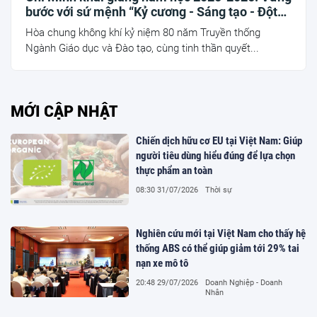
bước với sứ mệnh “Kỷ cương - Sáng tạo - Đột
phá - Phát triển”
Hòa chung không khí kỷ niệm 80 năm Truyền thống
Ngành Giáo dục và Đào tạo, cùng tinh thần quyết...
MỚI CẬP NHẬT
Chiến dịch hữu cơ EU tại Việt Nam: Giúp
người tiêu dùng hiểu đúng để lựa chọn
thực phẩm an toàn
08:30 31/07/2026
Thời sự
Nghiên cứu mới tại Việt Nam cho thấy hệ
thống ABS có thể giúp giảm tới 29% tai
nạn xe mô tô
20:48 29/07/2026
Doanh Nghiệp - Doanh
Nhân