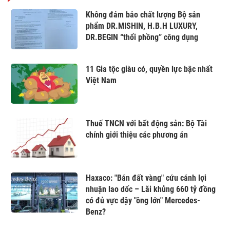
Không đảm bảo chất lượng Bộ sản
phẩm DR.MISHIN, H.B.H LUXURY,
DR.BEGIN “thổi phồng” công dụng
11 Gia tộc giàu có, quyền lực bậc nhất
Việt Nam
Thuế TNCN với bất động sản: Bộ Tài
chính giới thiệu các phương án
Haxaco: "Bán đất vàng" cứu cánh lợi
nhuận lao dốc – Lãi khủng 660 tỷ đồng
có đủ vực dậy "ông lớn" Mercedes-
Benz?