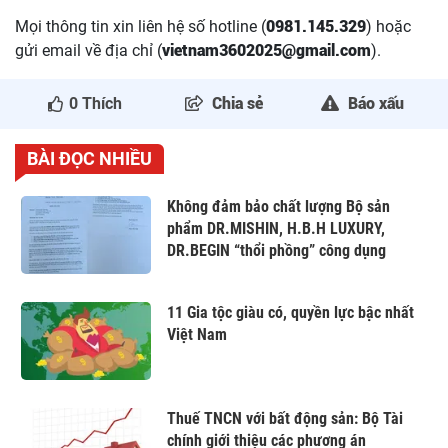
Mọi thông tin xin liên hệ số hotline (
0981.145.329
) hoặc
gửi email về địa chỉ (
vietnam3602025@gmail.com
).
0
Thích
Chia sẻ
Báo xấu
BÀI ĐỌC NHIỀU
Không đảm bảo chất lượng Bộ sản
phẩm DR.MISHIN, H.B.H LUXURY,
DR.BEGIN “thổi phồng” công dụng
11 Gia tộc giàu có, quyền lực bậc nhất
Việt Nam
Thuế TNCN với bất động sản: Bộ Tài
chính giới thiệu các phương án