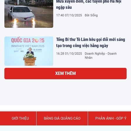
Mưa xuyên đêm, các tuyến phố Hà Nội
ngập sâu
17:40 07/10/2025
Đời Sống
Tổng Bí thư Tô Lâm kêu gọi đổi mới sáng
tạo trong công việc hằng ngày
16:28 01/10/2025
Doanh Nghiệp - Doanh
Nhân
Thủ tướng chỉ đạo khẩn trương khắc
phục hậu quả bão số 10 và mưa lũ
15:44 29/09/2025
Đời Sống
Chủ tịch nước kêu gọi các nước thực
hiện các cam kết về tài chính khí hậu
10:00 25/09/2025
Doanh Nghiệp - Doanh