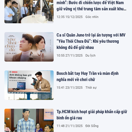
minh”: Bước đi chiến lược để Việt Nam
giữ vững vị thế trung tâm sản xuất khu
vực
12:35 15/12/2025
Góc nhìn
Ca sĩ Quân Juno trở lại ấn tượng với MV
“Yêu Thôi Chưa Đủ”: Khi yêu thương
không đủ để giữ nhau
10:55 27/11/2025
Du lịch
Bosch bắt tay Huy Trần và màn định
nghĩa mới về chơi chữ
15:41 23/11/2025
Thời sự
Tp.HCM kích hoạt giải pháp khẩn cấp giữ
bình ổn giá rau
11:48 21/11/2025
Đời Sống