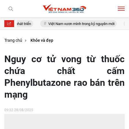
m phát triển
Việt Nam vươn mình trong kỷ nguyên mới
Thị t
Trang chủ
Khỏe và đẹp
Nguy cơ tử vong từ thuốc
chứa chất cấm
Phenylbutazone rao bán trên
mạng
09:32 28/08/2025