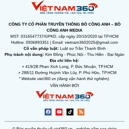
Nhân
Du lịch ven biển gấp rút ứng phó bão
Ragasa
10:00 24/09/2025
Đời Sống
Tắc mũi kéo dài, đi khám, người đàn ông
34 tuổi sốc nặng khi phát hiện "bí mật
đáng sợ"
09:58 24/09/2025
Khỏe và đẹp
Di tích Bến phà II Long Đại và sự hy sinh
anh dũng của 16 thanh niên xung phong
09:55 24/09/2025
Du lịch