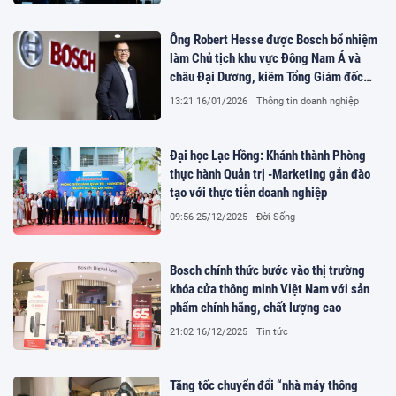
Ông Robert Hesse được Bosch bổ nhiệm
làm Chủ tịch khu vực Đông Nam Á và
châu Đại Dương, kiêm Tổng Giám đốc
Bosch Singapore
13:21 16/01/2026
Thông tin doanh nghiệp
Đại học Lạc Hồng: Khánh thành Phòng
thực hành Quản trị -Marketing gắn đào
tạo với thực tiễn doanh nghiệp
09:56 25/12/2025
Đời Sống
Bosch chính thức bước vào thị trường
khóa cửa thông minh Việt Nam với sản
phẩm chính hãng, chất lượng cao
21:02 16/12/2025
Tin tức
Tăng tốc chuyển đổi “nhà máy thông