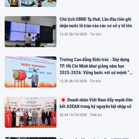
Chủ tịch UBND Tp.Huế: Lần đầu tiên ghi
nhận nước lũ tràn vào các cơ sở y tế lớn
12:32 28/10/2025
Tin tức
Trường Cao đẳng Kiến trúc - Xây dựng
TP. Hồ Chí Minh khai giảng năm học
2025-2026: Vững bước với sứ mệnh “Kỷ
cương - Sáng tạo - Đột phá - Phát triển”
12:26 28/10/2025
Tin tức
Doanh nhân Việt Nam đẩy mạnh liên
kết ASEAN trong kỷ nguyên hội nhập số
22:34 13/10/2025
Thời sự