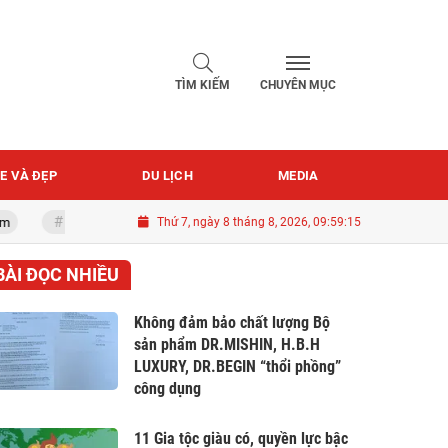
TÌM KIẾM
CHUYÊN MỤC
E VÀ ĐẸP
DU LỊCH
MEDIA
Quốc khánh 2-9
Thứ 7, ngày 8 tháng 8, 2026, 09:59:16
BÀI ĐỌC NHIỀU
Không đảm bảo chất lượng Bộ
sản phẩm DR.MISHIN, H.B.H
LUXURY, DR.BEGIN “thổi phồng”
công dụng
11 Gia tộc giàu có, quyền lực bậc