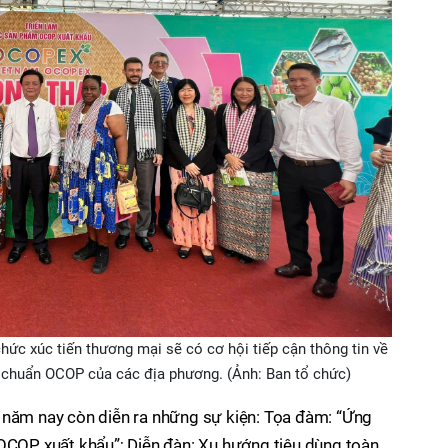
hức xúc tiến thương mại sẽ có cơ hội tiếp cận thông tin về
u chuẩn OCOP của các địa phương. (Ảnh: Ban tổ chức)
m nay còn diễn ra những sự kiện: Tọa đàm: “Ứng
 OCOP xuất khẩu”; Diễn đàn: Xu hướng tiêu dùng toàn