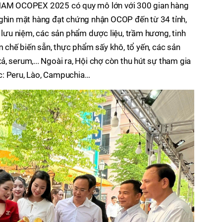
TNAM OCOPEX 2025 có quy mô lớn với 300 gian hàng
nghìn mặt hàng đạt chứng nhận OCOP đến từ 34 tỉnh,
g lưu niệm, các sản phẩm dược liệu, trầm hương, tinh
m chế biến sẵn, thực phẩm sấy khô, tổ yến, các sản
, serum,... Ngoài ra, Hội chợ còn thu hút sự tham gia
c: Peru, Lào, Campuchia…