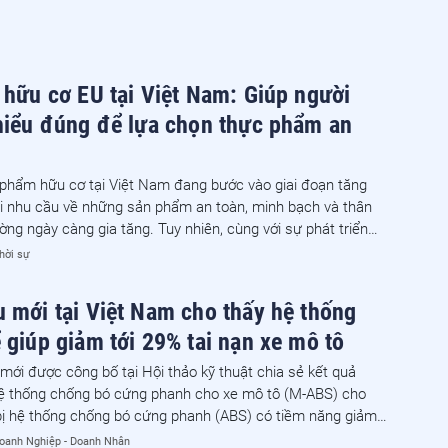
 hữu cơ EU tại Việt Nam: Giúp người
hiểu đúng để lựa chọn thực phẩm an
 phẩm hữu cơ tại Việt Nam đang bước vào giai đoạn tăng
i nhu cầu về những sản phẩm an toàn, minh bạch và thân
ường ngày càng gia tăng. Tuy nhiên, cùng với sự phát triển
à không ít băn khoăn của người tiêu dùng trước "ma trận" các
hời sự
g nhận và quảng cáo về sản phẩm hữu cơ.
 mới tại Việt Nam cho thấy hệ thống
 giúp giảm tới 29% tai nạn xe mô tô
mới được công bố tại Hội thảo kỹ thuật chia sẻ kết quả
ệ thống chống bó cứng phanh cho xe mô tô (M-ABS) cho
 bị hệ thống chống bó cứng phanh (ABS) có tiềm năng giảm
 tai nạn, số người tử vong và bị thương liên quan đến xe mô
oanh Nghiệp - Doanh Nhân