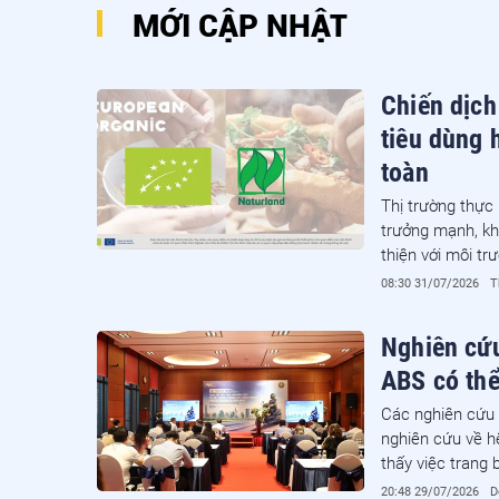
MỚI CẬP NHẬT
Chiến dịch
tiêu dùng 
toàn
Thị trường thực
trưởng mạnh, kh
thiện với môi tr
của thị trường l
08:30 31/07/2026
T
nhãn mác, chứn
Nghiên cứu
ABS có thể
Các nghiên cứu 
nghiên cứu về h
thấy việc trang
từ 22–29% số vụ
20:48 29/07/2026
D