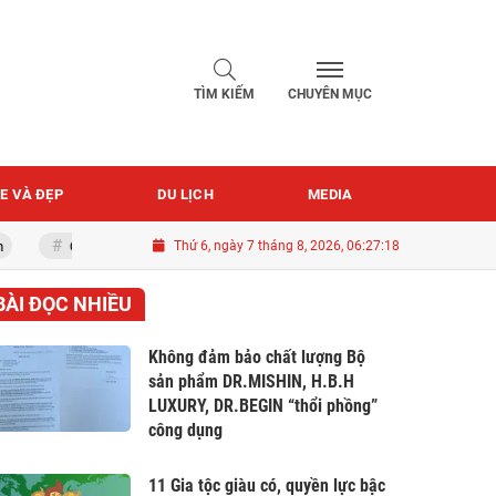
TÌM KIẾM
CHUYÊN MỤC
E VÀ ĐẸP
DU LỊCH
MEDIA
Quốc khánh 2-9
Thứ 6, ngày 7 tháng 8, 2026, 06:27:20
BÀI ĐỌC NHIỀU
Không đảm bảo chất lượng Bộ
sản phẩm DR.MISHIN, H.B.H
LUXURY, DR.BEGIN “thổi phồng”
công dụng
11 Gia tộc giàu có, quyền lực bậc