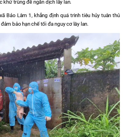
c khử trùng để ngăn dịch lây lan.
ã Bảo Lâm 1, khẳng định quá trình tiêu hủy tuân thủ
đảm bảo hạn chế tối đa nguy cơ lây lan.