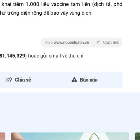
n khai tiêm 1.000 liều vaccine tam liên (dịch tả, phó
khử trùng diện rộng để bao vây vùng dịch.
Theo
www.nguoiduatin.vn
Copy link
81.145.329
) hoặc gửi email về địa chỉ
Chia sẻ
Báo xấu